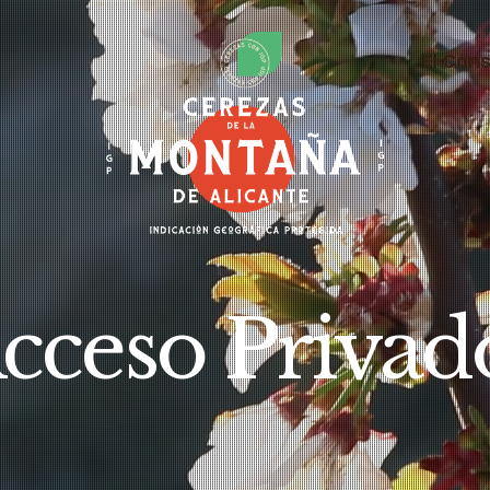
El Cons
cceso Privad