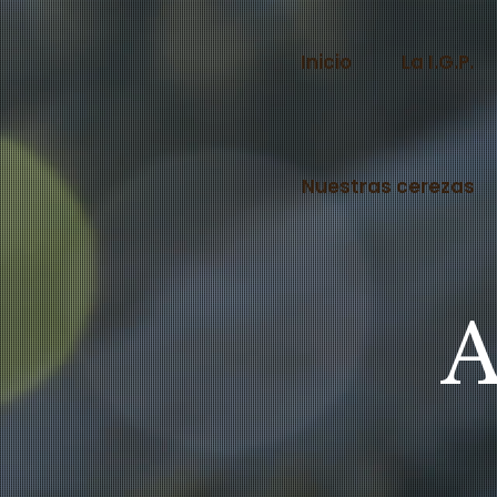
Inicio
La I.G.P.
Nuestras cerezas
A