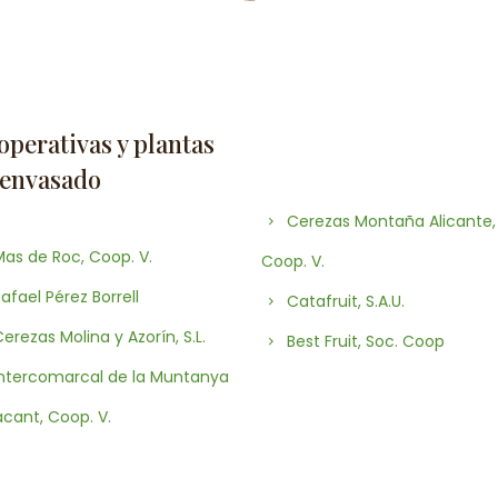
perativas y plantas
 envasado
Cerezas Montaña Alicante,
as de Roc, Coop. V.
Coop. V.
afael Pérez Borrell
Catafruit, S.A.U.
erezas Molina y Azorín, S.L.
Best Fruit, Soc. Coop
ntercomarcal de la Muntanya
acant, Coop. V.