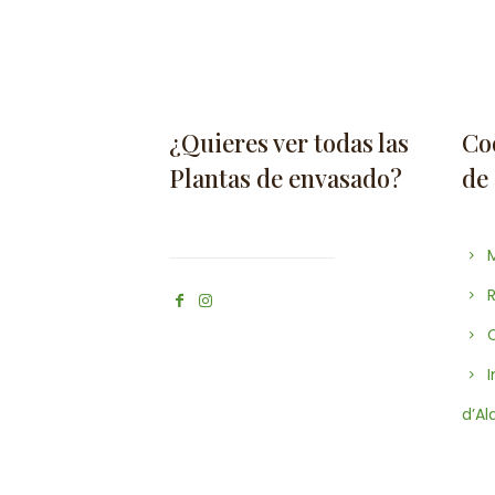
¿Quieres ver todas las
Coo
Plantas de envasado?
de
M
R
C
I
d’Al