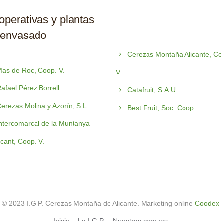
perativas y plantas
 envasado
Cerezas Montaña Alicante, C
as de Roc, Coop. V.
V.
afael Pérez Borrell
Catafruit, S.A.U.
erezas Molina y Azorín, S.L.
Best Fruit, Soc. Coop
ntercomarcal de la Muntanya
acant, Coop. V.
© 2023 I.G.P. Cerezas Montaña de Alicante. Marketing online
Coodex
Inicio
La I.G.P.
Nuestras cerezas