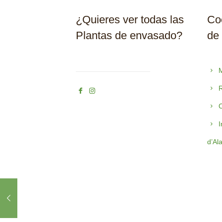
¿Quieres ver todas las
Coo
Plantas de envasado?
de
M
R
C
I
d’Al