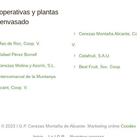
perativas y plantas
 envasado
Cerezas Montaña Alicante, C
as de Roc, Coop. V.
V.
afael Pérez Borrell
Catafruit, S.A.U.
erezas Molina y Azorín, S.L.
Best Fruit, Soc. Coop
ntercomarcal de la Muntanya
acant, Coop. V.
© 2023 I.G.P. Cerezas Montaña de Alicante. Marketing online
Coodex
Inicio
La I.G.P.
Nuestras cerezas