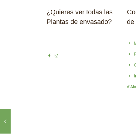
¿Quieres ver todas las
Coo
Plantas de envasado?
de
M
R
C
I
d’Al