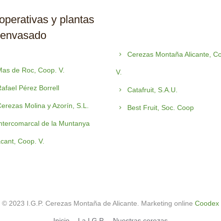
perativas y plantas
 envasado
Cerezas Montaña Alicante, C
as de Roc, Coop. V.
V.
afael Pérez Borrell
Catafruit, S.A.U.
erezas Molina y Azorín, S.L.
Best Fruit, Soc. Coop
ntercomarcal de la Muntanya
acant, Coop. V.
© 2023 I.G.P. Cerezas Montaña de Alicante. Marketing online
Coodex
Inicio
La I.G.P.
Nuestras cerezas