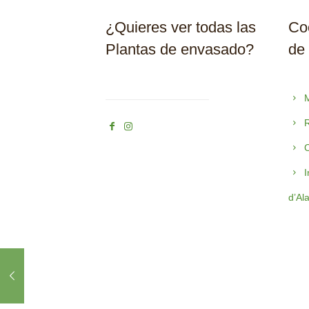
¿Quieres ver todas las
Coo
Plantas de envasado?
de
M
R
C
I
d’Al