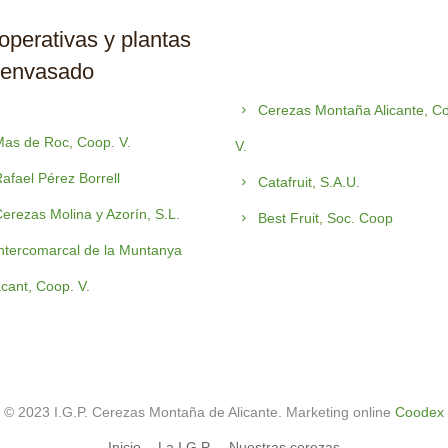
perativas y plantas
 envasado
Cerezas Montaña Alicante, C
as de Roc, Coop. V.
V.
afael Pérez Borrell
Catafruit, S.A.U.
erezas Molina y Azorín, S.L.
Best Fruit, Soc. Coop
ntercomarcal de la Muntanya
acant, Coop. V.
© 2023 I.G.P. Cerezas Montaña de Alicante. Marketing online
Coodex
Inicio
La I.G.P.
Nuestras cerezas