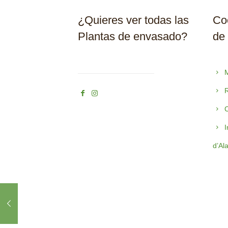
¿Quieres ver todas las
Coo
Plantas de envasado?
de
M
R
C
I
d’Al