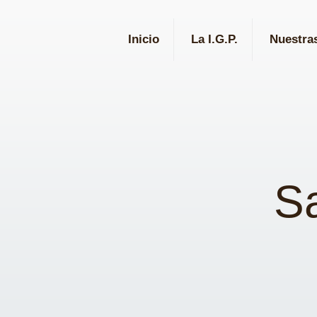
Inicio
La I.G.P.
Nuestra
S