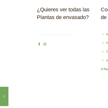
¿Quieres ver todas las
Coo
Plantas de envasado?
de
M
R
C
I
d’Al