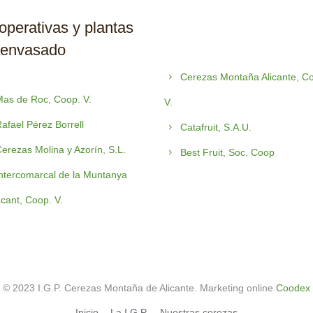
perativas y plantas
 envasado
Cerezas Montaña Alicante, C
as de Roc, Coop. V.
V.
afael Pérez Borrell
Catafruit, S.A.U.
erezas Molina y Azorín, S.L.
Best Fruit, Soc. Coop
ntercomarcal de la Muntanya
acant, Coop. V.
© 2023 I.G.P. Cerezas Montaña de Alicante. Marketing online
Coodex
Inicio
La I.G.P.
Nuestras cerezas